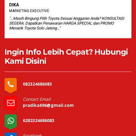
DIKA
MARKETING EXECUTIVE
"...Masih Bingung Pilih Toyota Sesuai Anggaran Anda? KONSULTASI
SEGERA. Dapatkan Penawaran HARGA SPECIAL dan PROMO
Menarik Toyota Solo Jateng..."
Ingin Info Lebih Cepat? Hubungi
Kami Disini
082324686083
Contact Email
pradika696@gmail.com
6282324686083
Facebook