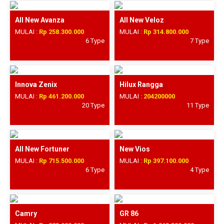
All New Avanza
All New Veloz
MULAI :
Rp 258.300.000
MULAI :
Rp 314.800.000
6 Type
7 Type
Innova Zenix
Hilux Rangga
MULAI :
Rp 461.200.000
MULAI :
204200000
20 Type
11 Type
All New Fortuner
New Vios
MULAI :
Rp 715.500.000
MULAI :
Rp 397.100.000
6 Type
4 Type
Camry
GR 86