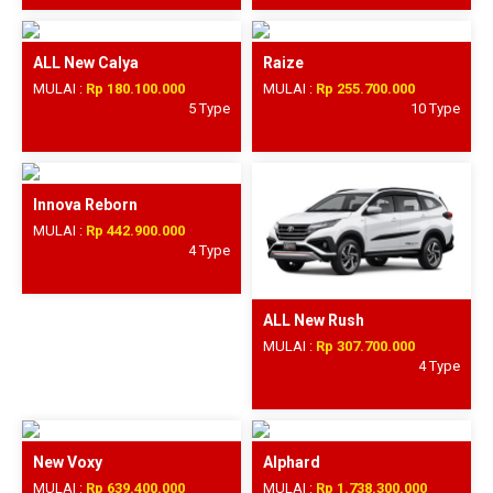
ALL New Calya
Raize
MULAI :
Rp 180.100.000
MULAI :
Rp 255.700.000
5 Type
10 Type
Innova Reborn
MULAI :
Rp 442.900.000
4 Type
ALL New Rush
MULAI :
Rp 307.700.000
4 Type
New Voxy
Alphard
MULAI :
Rp 639.400.000
MULAI :
Rp 1.738.300.000