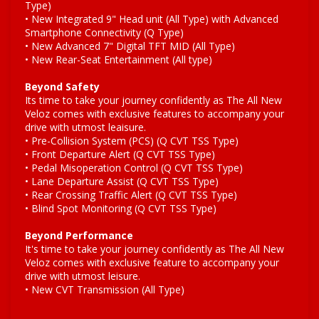
Type)
• New Integrated 9" Head unit (All Type) with Advanced
Smartphone Connectivity (Q Type)
• New Advanced 7" Digital TFT MID (All Type)
• New Rear-Seat Entertainment (All type)
Beyond Safety
Its time to take your journey confidently as The All New
Veloz comes with exclusive features to accompany your
drive with utmost leaisure.
• Pre-Collision System (PCS) (Q CVT TSS Type)
• Front Departure Alert (Q CVT TSS Type)
• Pedal Misoperation Control (Q CVT TSS Type)
• Lane Departure Assist (Q CVT TSS Type)
• Rear Crossing Traffic Alert (Q CVT TSS Type)
• Blind Spot Monitoring (Q CVT TSS Type)
Beyond Performance
It's time to take your journey confidently as The All New
Veloz comes with exclusive feature to accompany your
drive with utmost leisure.
• New CVT Transmission (All Type)