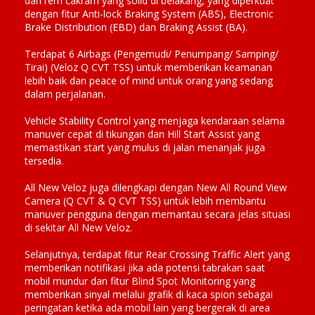
dan rem cakram yang solid di belakang, yang diperkuat
dengan fitur Anti-lock Braking System (ABS), Electronic
Brake Distribution (EBD) dan Braking Assist (BA).
Terdapat 6 Airbags (Pengemudi/ Penumpang/ Samping/
Tirai) (Veloz Q CVT TSS) untuk memberikan keamanan
lebih baik dan peace of mind untuk orang yang sedang
dalam perjalanan.
Vehicle Stability Control yang menjaga kendaraan selama
manuver cepat di tikungan dan Hill Start Assist yang
memastikan start yang mulus di jalan menanjak juga
tersedia.
All New Veloz juga dilengkapi dengan New All Round View
Camera (Q CVT & Q CVT TSS) untuk lebih membantu
manuver pengguna dengan memantau secara jelas situasi
di sekitar All New Veloz.
Selanjutnya, terdapat fitur Rear Crossing Traffic Alert yang
memberikan notifikasi jika ada potensi tabrakan saat
mobil mundur dan fitur Blind Spot Monitoring yang
memberikan sinyal melalui grafik di kaca spion sebagai
peringatan ketika ada mobil lain yang bergerak di area