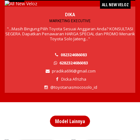
ALL NEW VELOZ
DIKA
MARKETING EXECUTIVE
"...Masih Bingung Pilih Toyota Sesuai Anggaran Anda? KONSULTASI
SEGERA. Dapatkan Penawaran HARGA SPECIAL dan PROMO Menarik
Toyota Solo Jateng..."
082324686083
6282324686083
pradika696@gmail.com
Dicka Afrizha
@toyotanasmocosolo_id
Model Lainnya